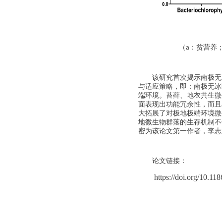
（
：贫营养
a
该研究首次揭示
南极无
与适应策略，
即：
南极无冰
端环境
。
苔藓、地衣
共生微
面表现出功能冗余性，而且
大
拓展了
对极地
极端环境微
地
微生物
群落
的生存机制不
密为该论文第一作者，李志
论文链接：
https://doi.org/10.1