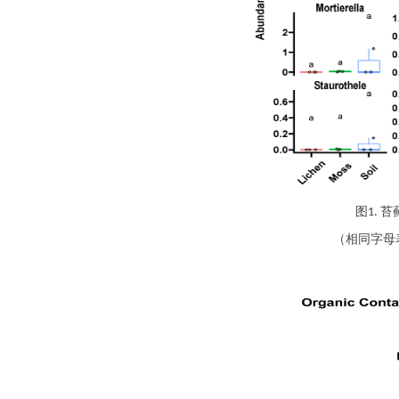
图
苔
1.
（相同字母