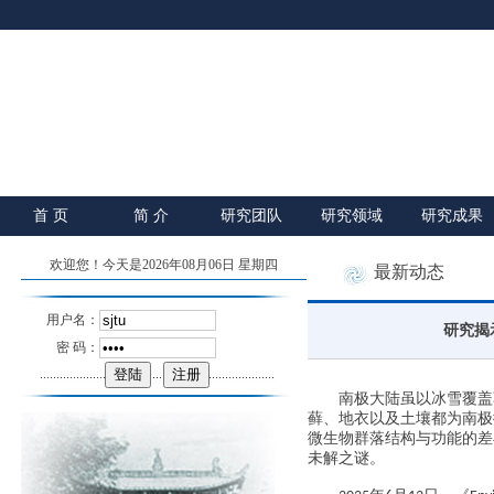
首 页
简 介
研究团队
研究领域
研究成果
欢迎您！今天是2026年08月06日 星期四
最新动态
用户名：
研究揭
密 码：
南极大陆虽以冰雪覆盖
藓、地衣
以及
土壤都
为南极
微生物群落结构与功能的差
未解之谜。