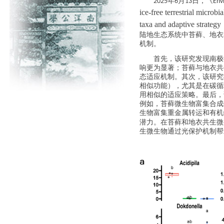
年
月
日，《
2025
6
13
Env
ice-free terrestrial microb
taxa and adaptive strategy
陆地生态系统中苔藓、地衣
机制
。
首先，该研究发现南极
响更为显著
；
苔藓与地衣共
态适应
机制
。
其次，该研究
相似功能）
，
尤其是在碳循
用相似的适应策略
。
最后，
例如，苔藓
微生物富集
合成
生物富集
重金属转运和有机
潜力
。
在苔藓和地衣
共生
微
生微生物通过光保护机制帮